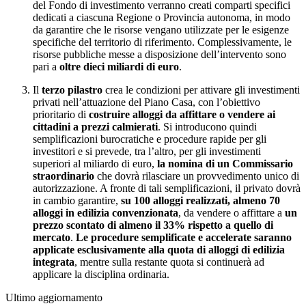
del Fondo di investimento verranno creati comparti specifici
dedicati a ciascuna Regione o Provincia autonoma, in modo
da garantire che le risorse vengano utilizzate per le esigenze
specifiche del territorio di riferimento. Complessivamente, le
risorse pubbliche messe a disposizione dell’intervento sono
pari a
oltre dieci miliardi di euro
.
Il
terzo pilastro
crea le condizioni per attivare gli investimenti
privati nell’attuazione del Piano Casa, con l’obiettivo
prioritario di
costruire alloggi da affittare o vendere ai
cittadini a prezzi calmierati
. Si introducono quindi
semplificazioni burocratiche e procedure rapide per gli
investitori e si prevede, tra l’altro, per gli investimenti
superiori al miliardo di euro,
la nomina di un Commissario
straordinario
che dovrà rilasciare un provvedimento unico di
autorizzazione. A fronte di tali semplificazioni, il privato dovrà
in cambio garantire,
su 100 alloggi realizzati, almeno 70
alloggi in edilizia convenzionata
, da vendere o affittare a
un
prezzo scontato di almeno il 33%
rispetto a quello di
mercato
.
Le procedure semplificate e accelerate saranno
applicate esclusivamente alla quota di alloggi di edilizia
integrata
, mentre sulla restante quota si continuerà ad
applicare la disciplina ordinaria.
Ultimo aggiornamento