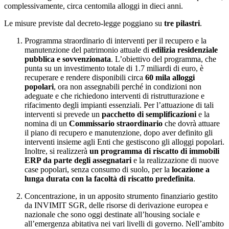
complessivamente, circa centomila alloggi in dieci anni.
Le misure previste dal decreto-legge poggiano su
tre pilastri
.
Programma straordinario di interventi per il recupero e la
manutenzione del patrimonio attuale di
edilizia residenziale
pubblica e sovvenzionata
. L’obiettivo del programma, che
punta su un investimento totale di 1.7 miliardi di euro, è
recuperare e rendere disponibili circa
60 mila alloggi
popolari
, ora non assegnabili perché in condizioni non
adeguate e che richiedono interventi di ristrutturazione e
rifacimento degli impianti essenziali. Per l’attuazione di tali
interventi si prevede un
pacchetto di semplificazioni
e la
nomina di un
Commissario straordinario
che dovrà attuare
il piano di recupero e manutenzione, dopo aver definito gli
interventi insieme agli Enti che gestiscono gli alloggi popolari.
Inoltre, si realizzerà
un programma di riscatto di immobili
ERP da parte degli assegnatari
e la realizzazione di nuove
case popolari, senza consumo di suolo, per la
locazione a
lunga durata con la facoltà di riscatto predefinita
.
Concentrazione, in un apposito strumento finanziario gestito
da INVIMIT SGR, delle risorse di derivazione europea e
nazionale che sono oggi destinate all’housing sociale e
all’emergenza abitativa nei vari livelli di governo. Nell’ambito