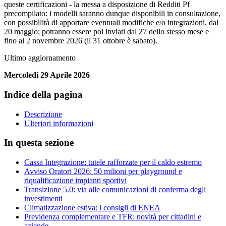
queste certificazioni - la messa a disposizione di Redditi Pf
precompilato: i modelli saranno dunque disponibili in consultazione,
con possibilità di apportare eventuali modifiche e/o integrazioni, dal
20 maggio; potranno essere poi inviati dal 27 dello stesso mese e
fino al 2 novembre 2026 (il 31 ottobre è sabato).
Ultimo aggiornamento
Mercoledi 29 Aprile 2026
Indice della pagina
Descrizione
Ulteriori informazioni
In questa sezione
Cassa Integrazione: tutele rafforzate per il caldo estremo
Avviso Oratori 2026: 50 milioni per playground e
riqualificazione impianti sportivi
Transizione 5.0: via alle comunicazioni di conferma degli
investimenti
Climatizzazione estiva: i consigli di ENEA
Previdenza complementare e TFR: novità per cittadini e
aziende