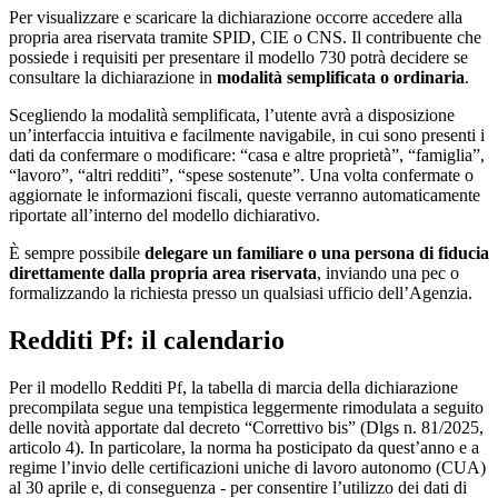
Per visualizzare e scaricare la dichiarazione occorre accedere alla
propria area riservata tramite SPID, CIE o CNS. Il contribuente che
possiede i requisiti per presentare il modello 730 potrà decidere se
consultare la dichiarazione in
modalità semplificata o ordinaria
.
Scegliendo la modalità semplificata, l’utente avrà a disposizione
un’interfaccia intuitiva e facilmente navigabile, in cui sono presenti i
dati da confermare o modificare: “casa e altre proprietà”, “famiglia”,
“lavoro”, “altri redditi”, “spese sostenute”. Una volta confermate o
aggiornate le informazioni fiscali, queste verranno automaticamente
riportate all’interno del modello dichiarativo.
È sempre possibile
delegare un familiare o una persona di fiducia
direttamente dalla propria area riservata
, inviando una pec o
formalizzando la richiesta presso un qualsiasi ufficio dell’Agenzia.
Redditi Pf: il calendario
Per il modello Redditi Pf, la tabella di marcia della dichiarazione
precompilata segue una tempistica leggermente rimodulata a seguito
delle novità apportate dal decreto “Correttivo bis” (Dlgs n. 81/2025,
articolo 4). In particolare, la norma ha posticipato da quest’anno e a
regime l’invio delle certificazioni uniche di lavoro autonomo (CUA)
al 30 aprile e, di conseguenza - per consentire l’utilizzo dei dati di