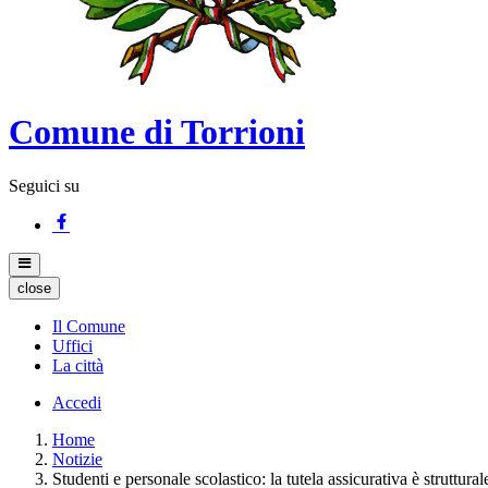
Comune di Torrioni
Seguici su
close
Il Comune
Uffici
La città
Accedi
Home
Notizie
Studenti e personale scolastico: la tutela assicurativa è struttural