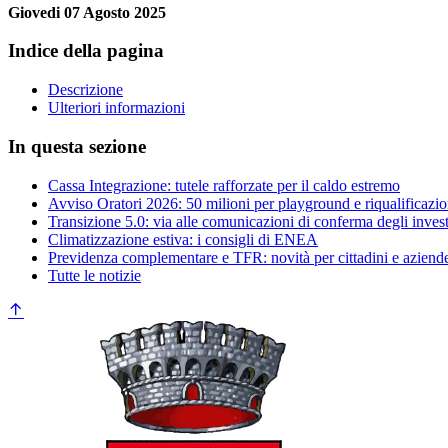
Giovedi 07 Agosto 2025
Indice della pagina
Descrizione
Ulteriori informazioni
In questa sezione
Cassa Integrazione: tutele rafforzate per il caldo estremo
Avviso Oratori 2026: 50 milioni per playground e riqualificazio
Transizione 5.0: via alle comunicazioni di conferma degli inves
Climatizzazione estiva: i consigli di ENEA
Previdenza complementare e TFR: novità per cittadini e aziend
Tutte le notizie