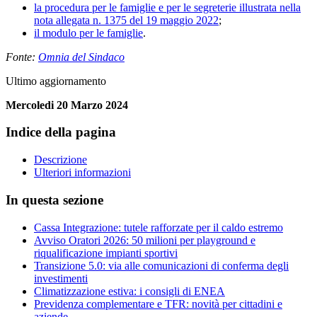
la procedura per le famiglie e per le segreterie illustrata nella
nota allegata n. 1375 del 19 maggio 2022
;
il modulo per le famiglie
.
Fonte:
Omnia del Sindaco
Ultimo aggiornamento
Mercoledi 20 Marzo 2024
Indice della pagina
Descrizione
Ulteriori informazioni
In questa sezione
Cassa Integrazione: tutele rafforzate per il caldo estremo
Avviso Oratori 2026: 50 milioni per playground e
riqualificazione impianti sportivi
Transizione 5.0: via alle comunicazioni di conferma degli
investimenti
Climatizzazione estiva: i consigli di ENEA
Previdenza complementare e TFR: novità per cittadini e
aziende