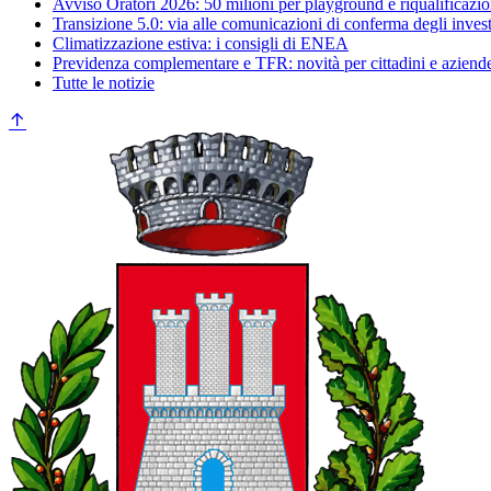
Avviso Oratori 2026: 50 milioni per playground e riqualificazio
Transizione 5.0: via alle comunicazioni di conferma degli inves
Climatizzazione estiva: i consigli di ENEA
Previdenza complementare e TFR: novità per cittadini e aziend
Tutte le notizie