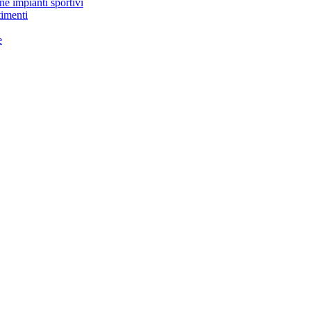
ne impianti sportivi
timenti
e