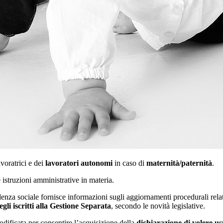
voratrici e dei
lavoratori autonomi
in caso di
maternità/paternità
.
 istruzioni amministrative in materia.
idenza sociale fornisce informazioni sugli aggiornamenti procedurali relat
gli iscritti alla Gestione Separata
, secondo le novità legislative.
odificata per consentire l’acquisizione della
dichiarazione di volere usu