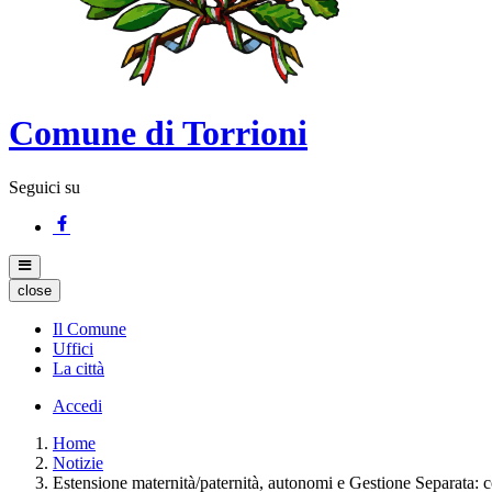
Comune di Torrioni
Seguici su
close
Il Comune
Uffici
La città
Accedi
Home
Notizie
Estensione maternità/paternità, autonomi e Gestione Separata: