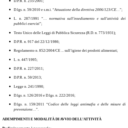
D.P.R. n. 235/2001;
D.lgs. n. 59/2010 e s.m.i. “
Attuazione della direttiva 2006/123/CE…
”;
L. n. 287/1991 “…
normativa sull'insediamento e sull'attività dei
pubblici esercizi
”;
Testo Unico delle Leggi di Pubblica Sicurezza (R.D. n. 773/1931);
D.P.R. n. 917 del 22/12/1986;
Regolamento n. 852/2004/CE ... sull’igiene dei prodotti alimentari;
L. n. 447/1995;
D.P.R. n. 227/2011;
D.P.R. n. 59/2013;
Legge n. 241/1990;
D.lgs. n. 126/2016 e D.lgs. n. 222/2016;
D.lgs. n. 159/2011 “
Codice delle leggi antimafia e delle misure di
prevenzione…
”.
ADEMPIMENTI E MODALITÀ DI AVVIO DELL’ATTIVITÀ