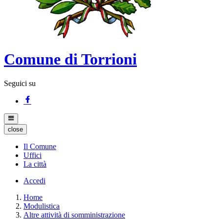
Comune di Torrioni
Seguici su
close
Il Comune
Uffici
La città
Accedi
Home
Modulistica
Altre attività di somministrazione