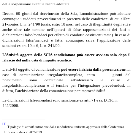
della sospensione eventualmente adottata.
Decorsi 60 giorni dal ricevimento della Scia, l'amministrazione può adottare
comunque i suddetti provvedimenti in presenza delle condizioni di cui all'art.
21-nonies, L. n. 241/90 (ossia, entro 18 mesi nel caso di illegittimità degli atti e
anche oltre tale termine nell’ipotesi di false rappresentazioni dei fatti o
dichiarazioni false/mendaci per effetto di condotte costituenti reato). In caso di
dichiarazioni false/mendaci è fatta, comunque, salva l’applicazione delle
sanzioni ex art. 19, c.6, L. n. 241/90.
L’Attività oggetto della
SCIA condizionata può essere avviata solo dopo il
rilascio del nulla osta di impatto acustico
.
L’attività oggetto di comunicazione
può essere iniziata dalla presentazione
. In
caso di comunicazione irregolare/incompleta, entro ............ giorni dal
ricevimento sono comunicate all'interessato le cause di
irregolarità/incompletezza e il termine per l'integrazione prevedendosi, in
difetto, l’archiviazione della comunicazione per improcedibilità.
Le dichiarazioni false/mendaci sono sanzionate ex artt. 71 e ss. D.P.R. n.
445/2000.
[1]
Tipologie di attività introdotte dalla modulistica unificata approvata dalla Conferenza
Unificata in data 25/07/2019.