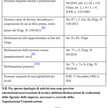
Possesso requisiti morali e professionali
59/2010, artt.
11, 92 e 131
Tulps; art. 2, c.
4 e 3, c.4,
D.P.R. n. 235/2001
Assenza cause di divieto, decadenza o
Art. 67, c.1, lett. A), D.lgs. N.
sospensione di cui al libro primo, titolo
159/2011
[8]
primo del D.lgs. N. 159/2011
Dichiarazione del rappresentante ai fini del
Art. 8 e 93, Tulps
Tulps
Dichiarazioni delle persone tenute
Art. 71, c.5, D.lgs. N.
[9]
59/2010
(amministratori, soci)
[10]
Art. 71, c. 5 e 6, d.lgs. N.
Dichiarazione preposto
59/2010
Possesso requisiti di sorvegliabilità dei
D.M. 17 dicembre 1992 n.
locali
564
N.B. Per questa tipologia di attività non sono previste
attestazioni/asseverazioni di tecnici abilitati/dichiarazioni di conformità
delle Agenzie delle imprese, necessari a corredo della
Segnalazione/Comunicazione.