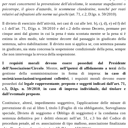
per reati concernenti la prevenzione dell'alcolismo, le sostanze stupefacenti o
psicotrope, il gioco d'azzardo, le scommesse clandestine, nonché per reati
relativi ad infrazioni alle norme sui giochi
(art. 71, c.2, D.lgs. n. 59/2010).
Il divieto di esercizio dell’attività, nei casi di cui alle lett. b), c), d), e) ed f) del
c.1 dell’art. 71, D.lgs. n. 59/2010 e del c.2 dello stesso Decreto, permane per
cinque anni dal giorno in cui la pena è stata scontata mentre se la pena si è
estinta in altro modo, tale termine decorre dal passaggio in giudicato della
sentenza, salvo riabilitazione. Il divieto non si applica se, con sentenza passata
in giudicato, sia stata concessa la sospensione condizionale della pena, sempre
che non intervenga la revoca della sospensione.
I requisiti morali devono essere posseduti dal Presidente
dell’Associazione/Circolo
. Mentre,
nell’ipotesi di affidamento a terzi
della
gestione della somministrazione in forma di impresa:
in caso di
società/associazioni/organismi collettivi
, i requisiti morali devono essere
posseduti dal
legale rappresentante
,
preposto
e soggetti indicati dall’art. 71,
c.5, D.lgs. n. 59/2010
,
in caso di impresa individuale, dal titolare e
dall’eventuale preposto
.
Costituisce, altresì, impedimento soggettivo, l'applicazione delle misure di
prevenzione di cui al libro I, titolo I (Foglio di via obbligatorio, Sorveglianza
speciale, Divieto di soggiorno e Obbligo di soggiorno) e la condanna con
sentenza definitiva per i delitti elencati nell’art. 51, c.3 bis del Codice di
procedura penale, ad es. associazione di tipo mafioso, associazione finalizzata