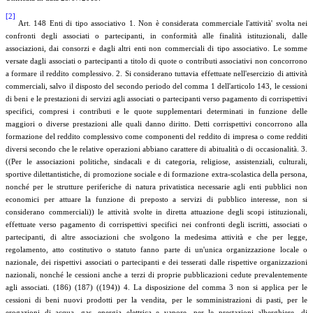
[2]
Art. 148 Enti di tipo associativo 1. Non è considerata commerciale l'attività' svolta nei
confronti degli associati o partecipanti, in conformità alle finalità istituzionali, dalle
associazioni, dai consorzi e dagli altri enti non commerciali di tipo associativo. Le somme
versate dagli associati o partecipanti a titolo di quote o contributi associativi non concorrono
a formare il reddito complessivo. 2. Si considerano tuttavia effettuate nell'esercizio di attività
commerciali, salvo il disposto del secondo periodo del comma 1 dell'articolo 143, le cessioni
di beni e le prestazioni di servizi agli associati o partecipanti verso pagamento di corrispettivi
specifici, compresi i contributi e le quote supplementari determinati in funzione delle
maggiori o diverse prestazioni alle quali danno diritto. Detti corrispettivi concorrono alla
formazione del reddito complessivo come componenti del reddito di impresa o come redditi
diversi secondo che le relative operazioni abbiano carattere di abitualità o di occasionalità. 3.
((Per le associazioni politiche, sindacali e di categoria, religiose, assistenziali, culturali,
sportive dilettantistiche, di promozione sociale e di formazione extra-scolastica della persona,
nonché per le strutture periferiche di natura privatistica necessarie agli enti pubblici non
economici per attuare la funzione di preposto a servizi di pubblico interesse, non si
considerano commerciali)) le attività svolte in diretta attuazione degli scopi istituzionali,
effettuate verso pagamento di corrispettivi specifici nei confronti degli iscritti, associati o
partecipanti, di altre associazioni che svolgono la medesima attività e che per legge,
regolamento, atto costitutivo o statuto fanno parte di un'unica organizzazione locale o
nazionale, dei rispettivi associati o partecipanti e dei tesserati dalle rispettive organizzazioni
nazionali, nonché le cessioni anche a terzi di proprie pubblicazioni cedute prevalentemente
agli associati. (186) (187) ((194)) 4. La disposizione del comma 3 non si applica per le
cessioni di beni nuovi prodotti per la vendita, per le somministrazioni di pasti, per le
erogazioni di acqua, gas, energia elettrica e vapore, per le prestazioni alberghiere, di