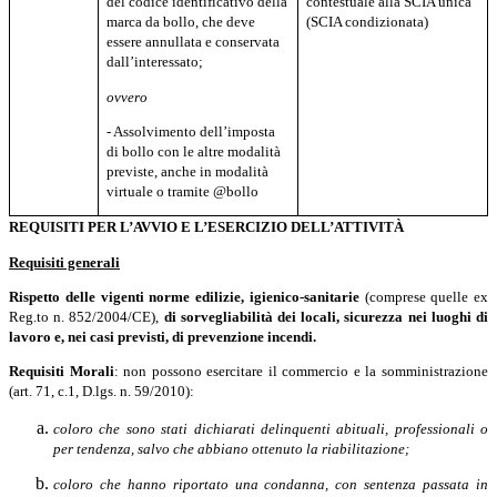
del codice identificativo della
contestuale alla SCIA unica
marca da bollo, che deve
(SCIA condizionata)
essere annullata e conservata
dall’interessato;
ovvero
- Assolvimento dell’imposta
di bollo con le altre modalità
previste, anche in modalità
virtuale o tramite @bollo
REQUISITI PER L’AVVIO E L’ESERCIZIO DELL’ATTIVITÀ
Requisiti generali
Rispetto delle vigenti norme edilizie,
igienico-sanitarie
(comprese quelle ex
Reg.to n. 852/2004/CE),
di sorvegliabilità dei locali, sicurezza
nei
luoghi
di
lavoro e, nei casi previsti, di prevenzione incendi.
Requisiti Morali
: non possono esercitare il commercio e la somministrazione
(art. 71, c.1, D.lgs. n. 59/2010):
coloro che sono stati dichiarati delinquenti abituali, professionali o
per tendenza, salvo che abbiano ottenuto la riabilitazione;
coloro che hanno riportato una condanna, con sentenza passata in