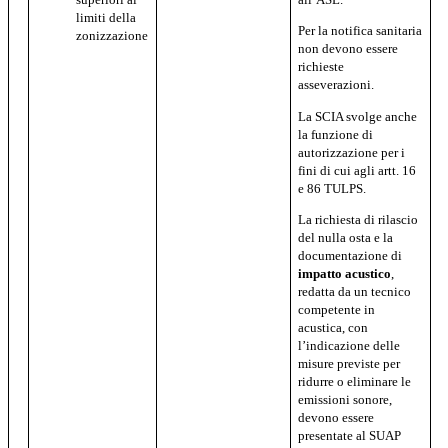
limiti della
Per la notifica sanitaria
zonizzazione
non devono essere
richieste
asseverazioni.
La SCIA svolge anche
la funzione di
autorizzazione per i
fini di cui agli artt. 16
e 86 TULPS.
La richiesta di rilascio
del nulla osta e la
documentazione di
impatto acustico
,
redatta da un tecnico
competente in
acustica, con
l’indicazione delle
misure previste per
ridurre o eliminare le
emissioni sonore,
devono essere
presentate al SUAP