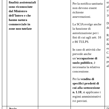
finalità assistenziali
s
Per la notifica sanitaria
sono riconosciute
a
non devono essere
dal
Ministero
7
richieste
dell’Intero e che
1
asseverazioni.
hanno natura
D
commerciale in
La SCIA svolge anche
d
zone non tutelate
la funzione di
autorizzazione per i
R
fini di cui agli artt. 16
8
e 86 TULPS.
d
e
In caso di attività che
C
prevede anche
s
un’
occupazione di
p
suolo pubblico
, è
a
necessaria la relativa
concessione.
Per la
vendita di
specifici prodotti di
cui alla sottosezione
n. 1.10
, si applicano i
regimi amministrativi
ivi previsti.
Avvio
D