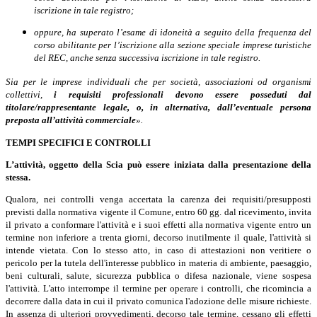
iscrizione in tale registro;
oppure, ha superato l’esame di idoneità a seguito della frequenza del
corso abilitante per l’iscrizione alla sezione speciale imprese turistiche
del REC, anche senza successiva iscrizione in tale registro.
Sia per le imprese individuali che per società, associazioni od organismi
collettivi,
i requisiti professionali devono essere posseduti dal
titolare/rappresentante legale, o, in alternativa, dall’eventuale persona
preposta all’attività commerciale
».
TEMPI SPECIFICI E CONTROLLI
L’attività, oggetto della Scia
può essere iniziata dalla presentazione della
stessa.
Qualora, nei controlli venga accertata la carenza dei requisiti/presupposti
previsti dalla normativa vigente il Comune, entro 60 gg. dal ricevimento, invita
il privato a conformare l'attività e i suoi effetti alla normativa vigente entro un
termine non inferiore a trenta giorni, decorso inutilmente il quale, l'attività si
intende vietata.
Con lo stesso atto, in caso di attestazioni non veritiere o
pericolo per la tutela dell'interesse pubblico in materia di ambiente, paesaggio,
beni culturali, salute, sicurezza pubblica o difesa nazionale, viene sospesa
l'attività. L'atto interrompe il termine per operare i controlli, che ricomincia a
decorrere dalla data in cui il privato comunica l'adozione delle misure richieste.
In assenza di ulteriori provvedimenti, decorso tale termine, cessano gli effetti