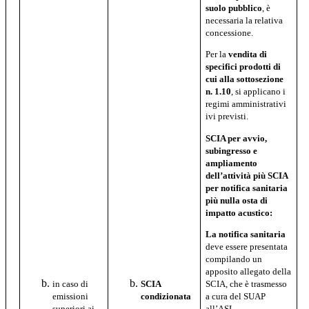
suolo pubblico
, è
necessaria la relativa
concessione.
Per la
vendita di
specifici prodotti
di
cui
alla sottosezione
n. 1.10
, si applicano i
regimi amministrativi
ivi previsti.
SCIA per avvio,
subingresso e
ampliamento
dell’attività più SCIA
per notifica sanitaria
più nulla osta di
impatto acustico:
La notifica sanitaria
deve essere presentata
compilando un
apposito allegato della
SCIA, che è trasmesso
in caso di
SCIA
a cura del SUAP
emissioni
condizionata
all’ASL.
superiori ai