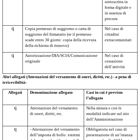
sottoscritta in
forma digitale e
in assenza di
procura
q
Copia permesso di soggiorno o carta di
Nel caso di
soggiorno del firmatario (se il permesso
cittadini
scade entro 30 giorni: copia della ricevuta
extracomunitari
della richiesta di rinnovo)
q
A
utorizzazione/DIA/SCIA/Comunicazione
Nel caso di
originale
cessazione
dell’attività
Altri allegati (Attestazioni del versamento di oneri, diritti, etc.) - a pena di
irricevibilità:
Allegati
Denominazione allegato
Casi in cui è previsto
l’allegato
q
Attestazione del versamento
Nella misura e con le
di oneri, diritti, etc.
modalità indicate sul sito
dell’Amministrazione
q
- Attestazione del versamento
Obbligatoria nel caso di
dell’imposta di bollo: estremi
presentazione di un’istanza