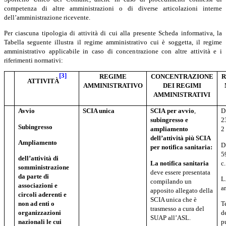
competenza di altre amministrazioni o di diverse articolazioni interne
dell’amministrazione ricevente.
Per ciascuna tipologia di attività di cui alla presente Scheda informativa, la
Tabella seguente illustra il regime amministrativo cui è soggetta, il regime
amministrativo applicabile in caso di concentrazione con altre attività e i
riferimenti normativi:
[3]
REGIME
CONCENTRAZIONE
R
ATTIVITÀ
AMMINISTRATIVO
DEI REGIMI
AMMINISTRATIVI
Avvio
SCIA unica
SCIA
per
avvio
,
D
subingresso e
2
Subingresso
ampliamento
2
dell’attività più SCIA
Ampliamento
D.
per notifica sanitaria:
5
dell’attività
di
La
notifica
sanitaria
c.
somministrazione
deve essere presentata
da parte di
L
compilando un
associazioni
e
ar
apposito allegato della
circoli
aderenti
e
SCIA unica che è
non
ad
enti
o
T
trasmesso a cura del
organizzazioni
d
SUAP all’ASL.
nazionali
le
cui
p