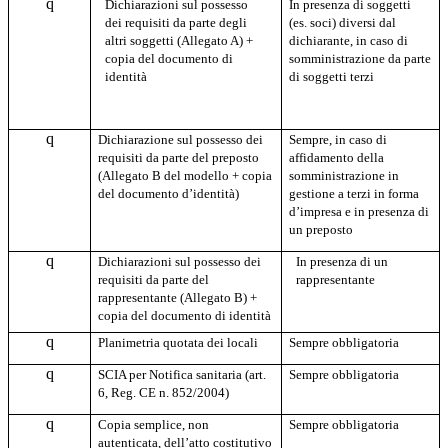
q
Dichiarazioni sul possesso
In presenza di soggetti
dei requisiti da parte degli
(es. soci) diversi dal
altri soggetti (Allegato A) +
dichiarante, in caso di
copia del documento di
somministrazione da parte
identità
di soggetti terzi
q
Dichiarazione sul possesso dei
Sempre, in caso di
requisiti da parte del preposto
affidamento della
(Allegato B del modello + copia
somministrazione in
del documento d’identità)
gestione a terzi in forma
d’impresa e in presenza di
un preposto
q
Dichiarazioni sul possesso dei
In presenza di un
requisiti da parte del
rappresentante
rappresentante (Allegato B) +
copia del documento di identità
q
Planimetria quotata dei locali
Sempre obbligatoria
q
SCIA per Notifica sanitaria (art.
Sempre obbligatoria
6, Reg. CE n. 852/2004)
q
Copia semplice, non
Sempre obbligatoria
autenticata, dell’atto costitutivo