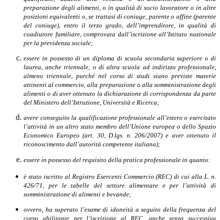
preparazione degli alimenti, o in qualità di socio lavoratore o in altre
posizioni equivalenti o, se trattasi di coniuge, parente o affine (parente
del coniuge), entro il terzo grado, dell’imprenditore, in qualità di
coadiutore familiare, comprovata dall’iscrizione all’Istituto nazionale
per la previdenza sociale;
essere in possesso di un diploma di scuola secondaria superiore o di
laurea, anche triennale, o di altra scuola ad indirizzo professionale,
almeno triennale, purché nel corso di studi siano previste materie
attinenti al commercio, alla preparazione o alla somministrazione degli
alimenti o di aver ottenuto la dichiarazione di corrispondenza da parte
del Ministero dell’Istruzione, Università e Ricerca;
avere conseguito la qualificazione professionale all’estero o esercitato
l’attività in un altro stato membro dell’Unione europea o dello Spazio
Economico Europeo (art. 30, D.lgs. n. 206/2007) e aver ottenuto il
riconoscimento dall’autorità competente italiana);
essere in possesso del requisito della pratica professionale in quanto:
è stato iscritto al Registro Esercenti Commercio (REC) di cui alla L. n.
426/71, per le tabelle del settore alimentare e per l’attività di
somministrazione di alimenti e bevande;
ovvero, ha superato l’esame di idoneità a seguito della frequenza del
corso abilitante per l’iscrizione al REC, anche senza successiva