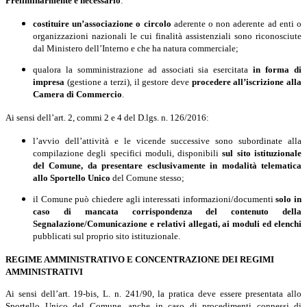
Preliminarmente
è necessario
:
costituire un’associazione o circolo
aderente o non aderente ad enti o
organizzazioni nazionali le cui finalità assistenziali sono riconosciute
dal Ministero dell’Interno e che ha natura commerciale;
qualora la somministrazione ad associati sia esercitata
in forma di
impresa
(gestione a terzi), il gestore deve
procedere all’iscrizione alla
Camera di Commercio
.
Ai sensi dell’art. 2, commi 2 e 4 del D.lgs. n. 126/2016:
l
’avvio dell’attività e le vicende successive sono subordinate alla
compilazione degli specifici moduli, disponibili
sul sito istituzionale
del Comune, da presentare
esclusivamente in modalità telematica
allo Sportello Unico
del Comune stesso;
il Comune può chiedere agli interessati informazioni/documenti
solo in
caso di mancata corrispondenza del contenuto della
Segnalazione/Comunicazione e relativi allegati, ai moduli ed elenchi
pubblicati sul proprio sito istituzionale.
REGIME AMMINISTRATIVO E CONCENTRAZIONE DEI REGIMI
AMMINISTRATIVI
Ai sensi dell’art. 19-bis, L. n. 241/90, la pratica deve essere presentata allo
Sportello Unico del Comune, anche in caso di procedimenti connessi di