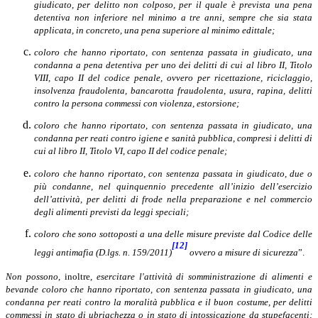
giudicato, per delitto non colposo, per il quale è prevista una pena
detentiva non inferiore nel minimo a tre anni, sempre che sia stata
applicata, in concreto, una pena superiore al minimo edittale;
coloro che hanno riportato, con sentenza passata in giudicato, una
condanna a pena detentiva per uno dei delitti di cui al libro II, Titolo
VIII, capo II del codice penale, ovvero per ricettazione, riciclaggio,
insolvenza fraudolenta, bancarotta fraudolenta, usura, rapina, delitti
contro la persona commessi con violenza, estorsione;
coloro che hanno riportato, con sentenza passata in giudicato, una
condanna per reati contro igiene e sanità pubblica, compresi i delitti di
cui al libro II, Titolo VI, capo II del codice penale;
coloro che hanno riportato, con sentenza passata in giudicato, due o
più condanne, nel quinquennio precedente all’inizio dell’esercizio
dell’attività, per delitti di frode nella preparazione e nel commercio
degli alimenti previsti da leggi speciali;
coloro che sono sottoposti a una delle misure previste dal Codice delle
[12]
leggi antimafia (D.lgs. n. 159/2011)
ovvero a misure di sicurezza
”.
Non possono
, inoltre,
esercitare l'attività di somministrazione di alimenti e
bevande coloro che hanno riportato, con sentenza passata in giudicato, una
condanna per reati contro la moralità pubblica e il buon costume, per delitti
commessi in stato di ubriachezza o in stato di intossicazione da stupefacenti;