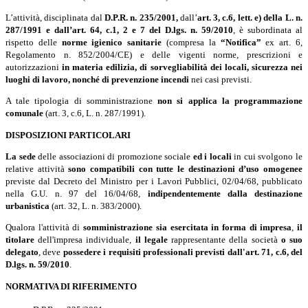
L’attività, disciplinata dal
D.P.R. n. 235/2001,
dall’
art. 3, c.6, lett. e) della L. n.
287/1991 e dall’art. 64, c.1, 2 e 7 del
D.lgs. n. 59/2010
, è subordinata al
rispetto delle
norme igienico sanitarie
(compresa la
“Notifica”
ex art. 6,
Regolamento n. 852/2004/CE) e delle vigenti norme, prescrizioni e
autorizzazioni
in materia edilizia, di sorvegliabilità dei locali, sicurezza nei
luoghi di lavoro, nonché di prevenzione incendi
nei casi previsti.
A tale tipologia di somministrazione
non si applica la programmazione
comunale
(art. 3, c.6, L. n. 287/1991).
DISPOSIZIONI PARTICOLARI
La sede
delle associazioni di promozione sociale
ed i locali
in cui svolgono le
relative attività
sono compatibili con tutte le destinazioni d’uso omogenee
previste dal Decreto del Ministro per i Lavori Pubblici, 02/04/68, pubblicato
nella G.U. n. 97 del 16/04/68,
indipendentemente dalla destinazione
urbanistica
(art. 32, L. n. 383/2000).
Qualora l'attività di
somministrazione sia esercitata in forma di impresa
,
il
titolare
dell'impresa individuale,
il legale
rappresentante della società
o suo
delegato
, deve
possedere i requisiti professionali previsti dall'art. 71, c.6, del
D.lgs. n. 59/2010
.
NORMATIVA DI RIFERIMENTO