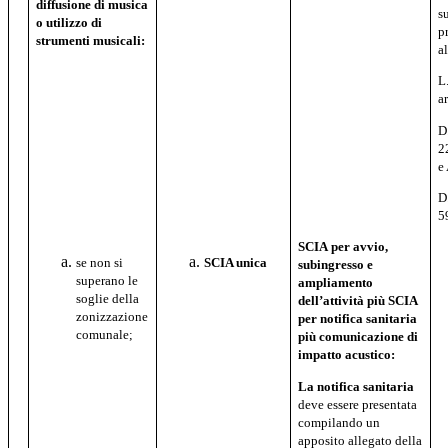
diffusione
di
musica
s
o utilizzo di
p
strumenti
musicali:
a
L
ar
D
2
e
D
5
SCIA
per
avvio,
se non si
SCIA unica
subingresso e
superano le
ampliamento
soglie della
dell’attività
più
SCIA
zonizzazione
per
notifica
sanitaria
comunale;
più comunicazione
di
impatto acustico:
La notifica sanitaria
deve essere presentata
compilando un
apposito allegato della