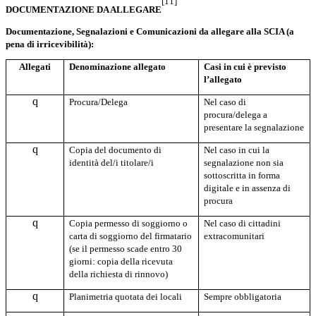
[11]
DOCUMENTAZIONE DA ALLEGARE
Documentazione, Segnalazioni e Comunicazioni da allegare alla SCIA (a
pena di irricevibilità):
Allegati
Denominazione allegato
Casi in cui è previsto
l’allegato
q
Procura/Delega
Nel caso di
procura/delega a
presentare la segnalazione
q
Copia del documento di
Nel caso in cui la
identità del/i titolare/i
segnalazione non sia
sottoscritta in forma
digitale e in assenza di
procura
q
Copia permesso di soggiorno o
Nel caso di cittadini
carta di soggiorno del firmatario
extracomunitari
(se il permesso scade entro 30
giorni: copia della ricevuta
della richiesta di rinnovo)
q
Planimetria quotata dei locali
Sempre obbligatoria