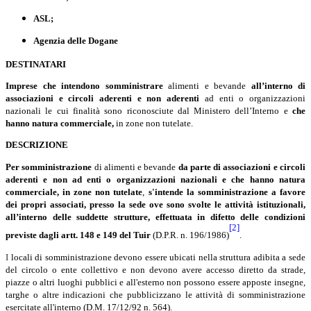
ASL;
Agenzia delle Dogane
DESTINATARI
Imprese che intendono somministrare
alimenti e bevande
all’interno di
associazioni e circoli aderenti e non aderenti
ad enti o organizzazioni
nazionali le cui finalità sono riconosciute dal Ministero dell’Interno e
che
hanno natura commerciale,
in zone non tutelate.
DESCRIZIONE
Per somministrazione
di alimenti e bevande
da parte di associazioni e circoli
aderenti e non ad enti o organizzazioni nazionali e che hanno natura
commerciale, in zone non tutelate
,
s'intende la somministrazione a favore
dei propri associati, presso la sede ove sono svolte le attività istituzionali,
all’interno delle suddette strutture, effettuata in difetto delle condizioni
[2]
previste dagli artt. 148 e 149 del Tuir
(D.P.R. n. 196/1986)
.
I
locali di somministrazione devono essere ubicati nella struttura adibita a sede
del circolo o ente collettivo e non devono avere accesso diretto da strade,
piazze o altri luoghi pubblici e all'esterno non possono essere apposte insegne,
targhe o altre indicazioni che pubblicizzano le attività di somministrazione
esercitate all'interno (D.M. 17/12/92 n. 564).