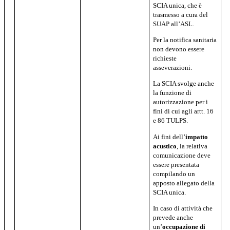
SCIA unica, che è
trasmesso a cura del
SUAP all’ASL.
Per la notifica sanitaria
non devono essere
richieste
asseverazioni.
La SCIA svolge anche
la funzione di
autorizzazione per i
fini di cui agli artt. 16
e 86 TULPS.
Ai fini dell’
impatto
acustico
, la relativa
comunicazione deve
essere presentata
compilando un
apposto allegato della
SCIA unica.
In caso di attività che
prevede anche
un’
occupazione di