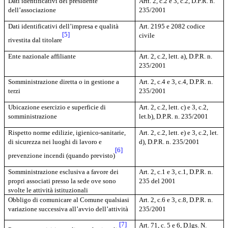
Dati identificativi del presidente
Artt. 2, c.2 e 3, c.2, D.P.R. n.
dell’associazione
235/2001
Dati identificativi dell’impresa e qualità
Art. 2195 e 2082 codice
[5]
civile
rivestita dal titolare
Ente nazionale affiliante
Art. 2, c.2, lett. a), D.P.R. n.
235/2001
Somministrazione diretta o in gestione a
Art. 2, c.4 e 3, c.4, D.P.R. n.
terzi
235/2001
Ubicazione esercizio e superficie di
Art. 2, c.2, lett. c) e 3, c.2,
somministrazione
let.b), D.P.R. n. 235/2001
Rispetto norme edilizie, igienico-sanitarie,
Art. 2, c.2, lett. e) e 3, c.2, let.
di sicurezza nei luoghi di lavoro e
d), D.P.R. n. 235/2001
[6]
prevenzione incendi (quando previsto)
Somministrazione esclusiva a favore dei
Art. 2, c.1 e 3, c.1, D.P.R. n.
propri associati presso la sede ove sono
235 del 2001
svolte le attività istituzionali
Obbligo di comunicare al Comune qualsiasi
Art. 2, c.6 e 3, c.8, D.P.R. n.
variazione successiva all’avvio dell’attività
235/2001
[7]
A
rt. 71, c. 5 e 6, D.lgs. N.