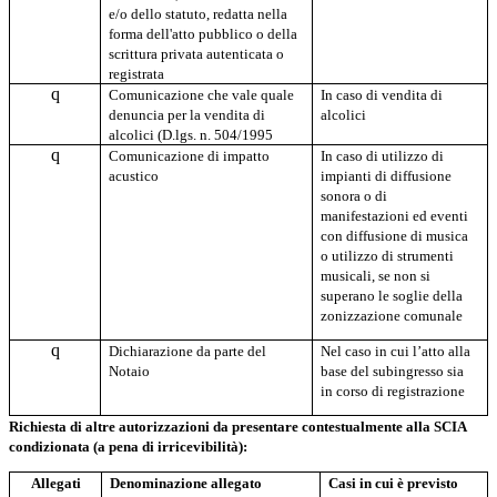
e/o dello statuto, redatta nella
forma dell'atto pubblico o della
scrittura privata autenticata o
registrata
q
Comunicazione che vale quale
In caso di vendita di
denuncia per la vendita di
alcolici
alcolici (D.lgs. n. 504/1995
q
Comunicazione di impatto
In caso di utilizzo di
acustico
impianti di diffusione
sonora o di
manifestazioni ed eventi
con diffusione di musica
o utilizzo di strumenti
musicali, se non si
superano le soglie della
zonizzazione comunale
q
Dichiarazione da parte del
Nel caso in cui l’atto alla
Notaio
base del subingresso sia
in corso di registrazione
Richiesta di altre autorizzazioni da presentare contestualmente alla SCIA
condizionata (a pena di irricevibilità):
Allegati
Denominazione allegato
Casi in cui è previsto