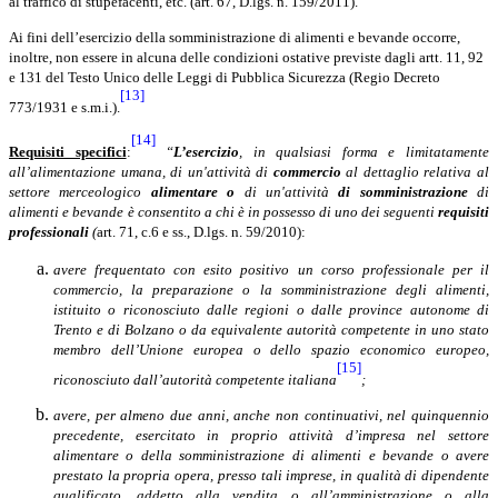
al traffico di stupefacenti, etc. (art. 67, D.lgs. n. 159/2011).
Ai fini dell’esercizio della somministrazione di alimenti e bevande occorre,
inoltre, non essere in alcuna delle condizioni ostative previste dagli artt. 11, 92
e 131 del Testo Unico delle Leggi di Pubblica Sicurezza (Regio Decreto
[13]
773/1931 e s.m.i.).
[14]
Requisiti specifici
:
“
L’esercizio
, in qualsiasi forma e limitatamente
all’alimentazione umana, di un'attività di
commercio
al dettaglio relativa al
settore merceologico
alimentare
o
di un'attività
di somministrazione
di
alimenti e bevande
è consentito a chi è in possesso di uno dei seguenti
requisiti
professionali
(
art. 71, c.6 e ss., D.lgs. n. 59/2010):
avere frequentato con esito positivo un corso professionale per il
commercio, la preparazione o la somministrazione degli alimenti,
istituito o riconosciuto dalle regioni o dalle province autonome di
Trento e di Bolzano o da equivalente autorità competente in uno stato
membro dell’Unione europea o dello spazio economico europeo,
[15]
riconosciuto dall’autorità competente italiana
;
avere, per almeno due anni, anche non continuativi, nel quinquennio
precedente, esercitato in proprio attività d’impresa nel settore
alimentare
o della somministrazione di alimenti e bevande o avere
prestato la propria opera, presso tali imprese, in qualità di dipendente
qualificato, addetto alla vendita o all’amministrazione o alla