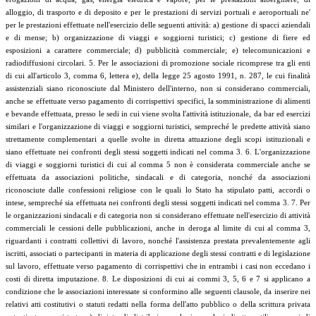
alloggio, di trasporto e di deposito e per le prestazioni di servizi portuali e aeroportuali ne'
per le prestazioni effettuate nell'esercizio delle seguenti attività: a) gestione di spacci aziendali
e di mense; b) organizzazione di viaggi e soggiorni turistici; c) gestione di fiere ed
esposizioni a carattere commerciale; d) pubblicità commerciale; e) telecomunicazioni e
radiodiffusioni circolari. 5. Per le associazioni di promozione sociale ricomprese tra gli enti
di cui all'articolo 3, comma 6, lettera e), della legge 25 agosto 1991, n. 287, le cui finalità
assistenziali siano riconosciute dal Ministero dell'interno, non si considerano commerciali,
anche se effettuate verso pagamento di corrispettivi specifici, la somministrazione di alimenti
e bevande effettuata, presso le sedi in cui viene svolta l'attività istituzionale, da bar ed esercizi
similari e l'organizzazione di viaggi e soggiorni turistici, sempreché le predette attività siano
strettamente complementari a quelle svolte in diretta attuazione degli scopi istituzionali e
siano effettuate nei confronti degli stessi soggetti indicati nel comma 3. 6. L'organizzazione
di viaggi e soggiorni turistici di cui al comma 5 non è considerata commerciale anche se
effettuata da associazioni politiche, sindacali e di categoria, nonché da associazioni
riconosciute dalle confessioni religiose con le quali lo Stato ha stipulato patti, accordi o
intese, sempreché sia effettuata nei confronti degli stessi soggetti indicati nel comma 3. 7. Per
le organizzazioni sindacali e di categoria non si considerano effettuate nell'esercizio di attività
commerciali le cessioni delle pubblicazioni, anche in deroga al limite di cui al comma 3,
riguardanti i contratti collettivi di lavoro, nonché l'assistenza prestata prevalentemente agli
iscritti, associati o partecipanti in materia di applicazione degli stessi contratti e di legislazione
sul lavoro, effettuate verso pagamento di corrispettivi che in entrambi i casi non eccedano i
costi di diretta imputazione. 8. Le disposizioni di cui ai commi 3, 5, 6 e 7 si applicano a
condizione che le associazioni interessate si conformino alle seguenti clausole, da inserire nei
relativi atti costitutivi o statuti redatti nella forma dell'atto pubblico o della scrittura privata